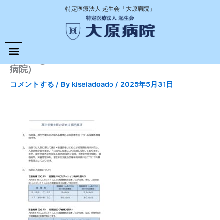
内
特定医療法人 起生会「大原病院」
容
を
ス
キ
【PDF①】厚生労働大臣の定める掲示事項（大原
ッ
病院）
プ
コメントする
/ By
kiseiadoado
/
2025年5月31日