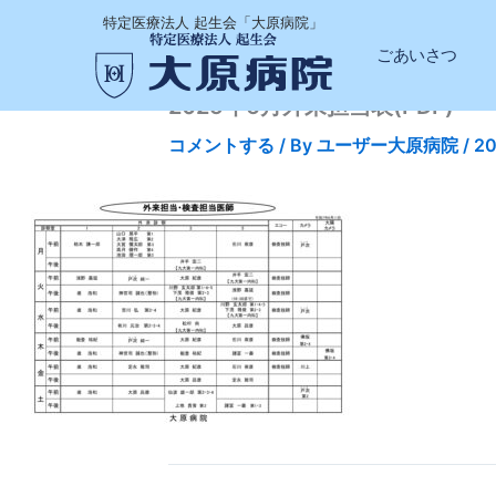
内
特定医療法人 起生会「大原病院」
容
ごあいさつ
を
ス
2025年6月外来担当表(PDF)
キ
コメントする
/ By
ユーザー大原病院
/
2
ッ
プ