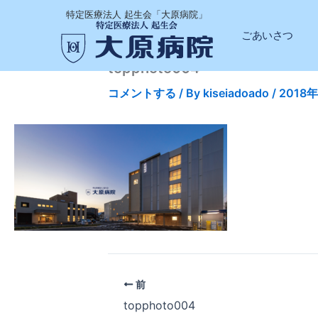
内
特定医療法人 起生会「大原病院」
容
ごあいさつ
を
ス
topphoto004
キ
コメントする
/ By
kiseiadoado
/
2018
ッ
プ
前
topphoto004